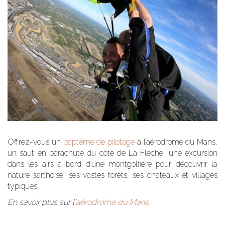
Offrez-vous un
baptême de pilotage
à l’aérodrome du Mans,
un saut en parachute du côté de La Flèche, une excursion
dans les airs à bord d’une montgolfière pour découvrir la
nature sarthoise, ses vastes forêts, ses châteaux et villages
typiques.
En savoir plus sur l'
aérodrome du Mans