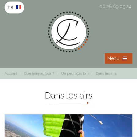
06 28 69 05 24
FR
Menu
Accueil
/
Que faire autour ?
/
Un peu plus loin
/
Dans les airs
Dans les airs