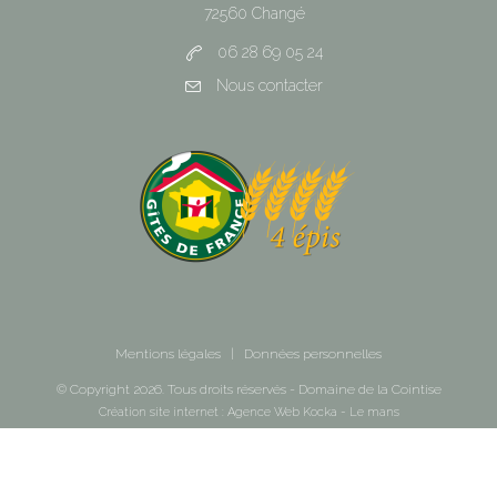
72560 Changé
06 28 69 05 24
Nous contacter
Mentions légales
|
Données personnelles
© Copyright
2026
. Tous droits réservés - Domaine de la Cointise
Création site internet : Agence Web
Kocka
- Le mans
undefined
undefined
TOUT ACCEPTER
PERSONNALISER