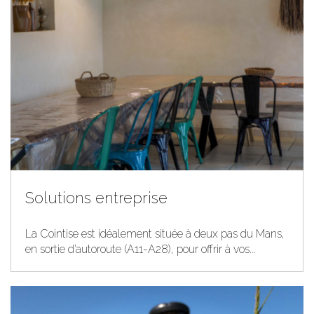
collaborateurs un cadre original, calme et convivial, pour
.
séminaire
une réunion, une formation ou un
Nous mettons tout en œuvre pour répondre à vos
besoins spécifiques en termes d’aménagement de la
salle, d’équipement, de mise en relation avec des
prestataires extérieurs (traiteurs, restaurateurs,
animations, etc.).
Découvrir
Solutions entreprise
La Cointise est idéalement située à deux pas du Mans,
en sortie d’autoroute (A11-A28), pour offrir à vos...
Que faire autour ?