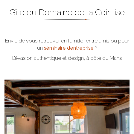
Gîte du Domaine de la Cointise
Envie de vous retrouver en famille, entre amis ou pour
un
séminaire d’entreprise
?
L’évasion authentique et design, à côté du Mans
Tout sur le gîte
Bâtie sur une ancienne fermette et ses dépendances, La
Cointise est un lieu atypique, alliant authenticité et
modernité, dans un environnement calme et champêtre,
mais non isolé.
offre une expérience unique lors de
gîte
Le
rassemblement de taille moyenne (capacité de 15